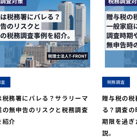
調査
税務調査
は税務署にバレる？サラリーマ
贈与税の税
業の無申告のリスクと税務調査
る？調査の
を紹介
期限を過ぎ
説。