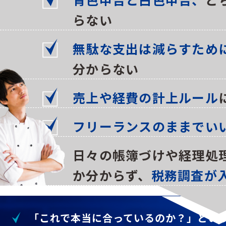
らない
無駄な支出は減らすため
分からない
売上や経費の計上ルール
フリーランスのままでい
日々の帳簿づけや経理処
どんな些細
か分からず、
税務調査が
「これで本当に合っているのか？」とい