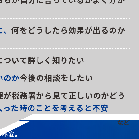
に、
何をどうしたら効果が出るのか
について詳しく知りたい
いのか
今後の相談をしたい
理が税務署から見て正しいのかどう
なことでも、
まずはご
入った時のことを考えると不安
う不安。