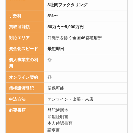
3社間ファクタリング
手数料
5%〜
買取可能額
50万円〜5,000万円
対応エリア
沖縄県を除く全国46都道府県
資金化スピード
最短即日
個人事業主の利
◎
用
オンライン契約
◎
債権譲渡登記
留保可能
申込方法
オンライン・出張・来店
必要書類
登記簿謄本
印鑑証明書
本人確認書類
請求書